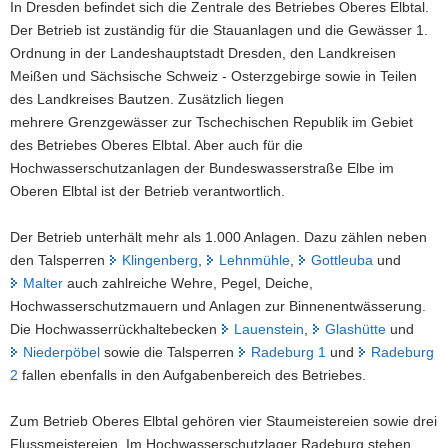
In Dresden befindet sich die Zentrale des Betriebes Oberes Elbtal.
Niederpöbel
a
Der Betrieb ist zuständig für die Stauanlagen und die Gewässer 1.
bei
v
Ordnung in der Landeshauptstadt Dresden, den Landkreisen
Schmiedeberg
i
ist
Meißen und Sächsische Schweiz - Osterzgebirge sowie in Teilen
g
ein
des Landkreises Bautzen. Zusätzlich liegen
grünes
a
mehrere Grenzgewässer zur Tschechischen Republik im Gebiet
Becken.
t
des Betriebes Oberes Elbtal. Aber auch für die
Das
i
Hochwasserschutzanlagen der Bundeswasserstraße Elbe im
bedeutet,
o
dass
Oberen Elbtal ist der Betrieb verantwortlich.
n
es
nur
Der Betrieb unterhält mehr als 1.000 Anlagen. Dazu zählen neben
bei
den Talsperren
Klingenberg
,
Lehnmühle
,
Gottleuba
und
Hochwasser
Malter
auch zahlreiche Wehre, Pegel, Deiche,
eingestaut
wird.
Hochwasserschutzmauern und Anlagen zur Binnenentwässerung.
Die Hochwasserrückhaltebecken
Lauenstein
,
Glashütte
und
Niederpöbel
sowie die Talsperren
Radeburg 1
und
Radeburg
2
fallen ebenfalls in den Aufgabenbereich des Betriebes.
Zum Betrieb Oberes Elbtal gehören vier Staumeistereien sowie drei
Flussmeistereien. Im Hochwasserschutzlager Radeburg stehen