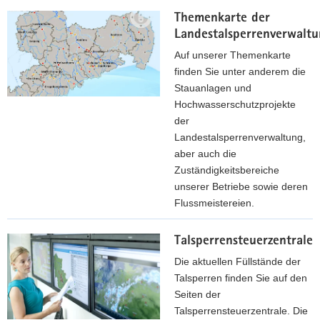
Themenkarte der
Landestalsperrenverwalt
Auf unserer Themenkarte
finden Sie unter anderem die
Stauanlagen und
Hochwasserschutzprojekte
der
Landestalsperrenverwaltung,
aber auch die
Zuständigkeitsbereiche
unserer Betriebe sowie deren
Flussmeistereien.
z
Talsperrensteuerzentrale
u
r
Die aktuellen Füllstände der
T
Talsperren finden Sie auf den
h
Seiten der
e
Talsperrensteuerzentrale. Die