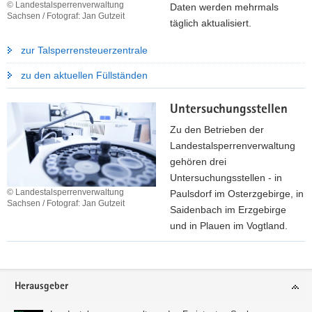
m
© Landestalsperrenverwaltung
Daten werden mehrmals
Sachsen / Fotograf: Jan Gutzeit
e
täglich aktualisiert.
n
zur Talsperrensteuerzentrale
k
a
zu den aktuellen Füllständen
r
t
Untersuchungsstellen
e
Zu den Betrieben der
Landestalsperrenverwaltung
gehören drei
Untersuchungsstellen - in
© Landestalsperrenverwaltung
Paulsdorf im Osterzgebirge, in
Sachsen / Fotograf: Jan Gutzeit
Saidenbach im Erzgebirge
und in Plauen im Vogtland.
z
u
Footer-
d
Herausgeber
Bereich
e