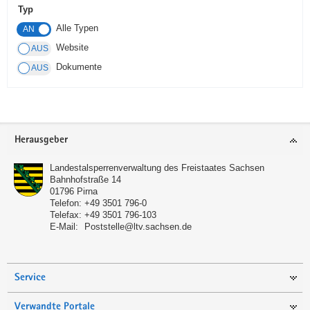
Typ
a
Alle Typen
v
i
Website
g
Dokumente
a
t
i
o
Footer-
Herausgeber
n
Bereich
Landestalsperrenverwaltung des Freistaates Sachsen
Bahnhofstraße 14
01796
Pirna
Telefon:
+49 3501 796-0
Telefax:
+49 3501 796-103
E-Mail:
Poststelle@ltv.sachsen.de
Service
Verwandte Portale