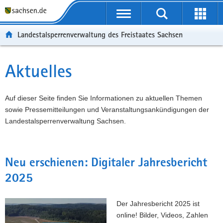
P
P
H
F
o
o
a
o
r
r
u
o
Landestalsperrenverwaltung des Freistaates Sachsen
t
t
p
t
a
a
t
e
l
l
i
r
Aktuelles
Hauptinhalt
ü
n
n
-
b
a
h
B
e
v
a
e
Auf dieser Seite finden Sie Informationen zu aktuellen Themen
r
i
l
r
sowie Pressemitteilungen und Veranstaltungsankündigungen der
g
g
t
e
Landestalsperrenverwaltung Sachsen.
r
a
i
e
t
c
i
i
h
Neu erschienen: Digitaler Jahresbericht
f
o
2025
e
n
n
d
Der Jahresbericht 2025 ist
e
online! Bilder, Videos, Zahlen
N