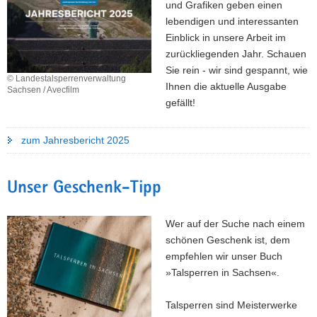
und Grafiken geben einen
a
lebendigen und interessanten
v
Einblick in unsere Arbeit im
i
zurückliegenden Jahr. Schauen
g
Sie rein - wir sind gespannt, wie
© Landestalsperrenverwaltung
a
Ihnen die aktuelle Ausgabe
Sachsen / Avecfilm
t
gefällt!
i
o
zum Jahresbericht 2025
n
Unser Geschenk-Tipp
Wer auf der Suche nach einem
schönen Geschenk ist, dem
empfehlen wir unser Buch
»Talsperren in Sachsen«.
Talsperren sind Meisterwerke