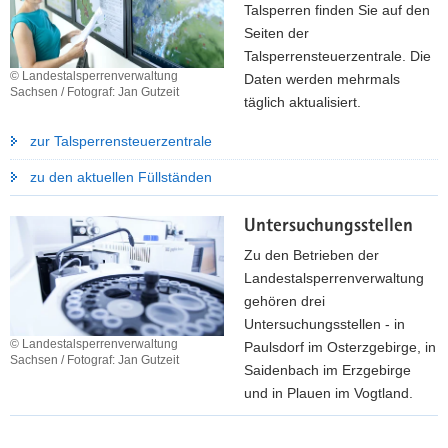
T
Talsperren finden Sie auf den
h
Seiten der
e
Talsperrensteuerzentrale. Die
m
© Landestalsperrenverwaltung
Daten werden mehrmals
Sachsen / Fotograf: Jan Gutzeit
e
täglich aktualisiert.
n
zur Talsperrensteuerzentrale
k
a
zu den aktuellen Füllständen
r
t
Untersuchungsstellen
e
Zu den Betrieben der
Landestalsperrenverwaltung
gehören drei
Untersuchungsstellen - in
© Landestalsperrenverwaltung
Paulsdorf im Osterzgebirge, in
Sachsen / Fotograf: Jan Gutzeit
Saidenbach im Erzgebirge
und in Plauen im Vogtland.
z
u