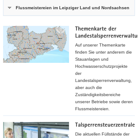
Flussmeistereien im Leipziger Land und Nordsachsen
Themenkarte der
Landestalsperrenverwalt
Auf unserer Themenkarte
finden Sie unter anderem die
Stauanlagen und
Hochwasserschutzprojekte
der
Landestalsperrenverwaltung,
aber auch die
Zuständigkeitsbereiche
unserer Betriebe sowie deren
Flussmeistereien.
z
Talsperrensteuerzentrale
u
r
Die aktuellen Füllstände der