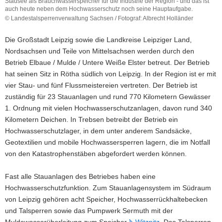
Stausee als Brauchwasserspeicher für die Industrie der Region - und das ist
auch heute neben dem Hochwasserschutz noch seine Hauptaufgabe.
a
© Landestalsperrenverwaltung Sachsen / Fotograf: Albrecht Holländer
v
Der
i
Wasserspeicher
Die Großstadt Leipzig sowie die Landkreise Leipziger Land,
g
Rötha
Nordsachsen und Teile von Mittelsachsen werden durch den
ist
a
Betrieb Elbaue / Mulde / Untere Weiße Elster betreut. Der Betrieb
die
t
älteste
hat seinen Sitz in Rötha südlich von Leipzig. In der Region ist er mit
i
Anlage
vier Stau- und fünf Flussmeistereien vertreten. Der Betrieb ist
o
des
zuständig für 23 Stauanlagen und rund 770 Kilometern Gewässer
n
Stauanlagensystems
1. Ordnung mit vielen Hochwasserschutzanlagen, davon rund 340
Whyra-
Kilometern Deichen. In Trebsen betreibt der Betrieb ein
Pleiße.
Er
Hochwasserschutzlager, in dem unter anderem Sandsäcke,
wurde
Geotextilien und mobile Hochwassersperren lagern, die im Notfall
in
von den Katastrophenstäben abgefordert werden können.
den
1940er
Fast alle Stauanlagen des Betriebes haben eine
Jahren
fertiggestellt.
Hochwasserschutzfunktion. Zum Stauanlagensystem im Südraum
Gebaut
von Leipzig gehören acht Speicher, Hochwasserrückhaltebecken
wurde
und Talsperren sowie das Pumpwerk Sermuth mit der
der