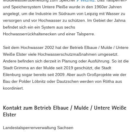
Muldewasserüberleitung zum Speicher
Witznitz
. Das Talsperren-
Stausee
und Speichersystem Untere Pleiße wurde in den 1960er Jahren
als
Brauchwasserspeicher
angelegt, um die Industrie im Südraum von Leipzig mit Wasser zu
für
versorgen und vor Hochwasser zu schützen. Im Gebiet der Jahna
die
befindet sich ein ein System aus sechs
Industrie
Hochwasserrückhaltenecken und einer Talsperre.
der
Region
-
Seit dem Hochwasser 2002 hat der Betrieb Elbaue / Mulde / Untere
und
Weiße Elster viele Hochwasserschutzmaßnahmen umgesetzt.
das
Andere befinden sich derzeit in Planung oder Ausführung. So ist die
ist
Stadt Grimma an der Mulde seit 2019 geschützt, die Stadt
auch
heute
Eilenburg sogar bereits seit 2009. Aber auch Großprojekte wie der
neben
Bau der Polder Löbnitz oder Dautzschen werden von Rötha aus
dem
koordiniert.
Hochwasserschutz
noch
seine
Hauptaufgabe.
Kontakt zum Betrieb Elbaue / Mulde / Untere Weiße
Elster
Landestalsperrenverwaltung Sachsen