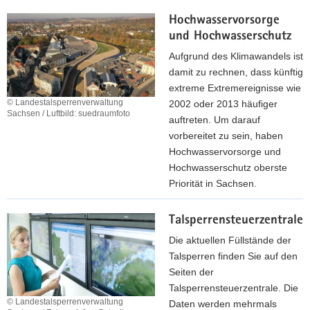
m
a
Hochwasservorsorge
e
s
und Hochwasserschutz
h
s
r
Aufgrund des Klimawandels ist
e
z
damit zu rechnen, dass künftig
r
u
extreme Extremereignisse wie
i
m
© Landestalsperrenverwaltung
2002 oder 2013 häufiger
n
Sachsen / Luftbild: suedraumfoto
H
auftreten. Um darauf
S
o
vorbereitet zu sein, haben
a
c
Hochwasservorsorge und
c
h
Hochwasserschutz oberste
h
w
Priorität in Sachsen.
s
a
e
m
s
n
Talsperrensteuerzentrale
e
s
h
Die aktuellen Füllstände der
e
r
Talsperren finden Sie auf den
r
z
Seiten der
r
u
Talsperrensteuerzentrale. Die
i
H
© Landestalsperrenverwaltung
Daten werden mehrmals
s