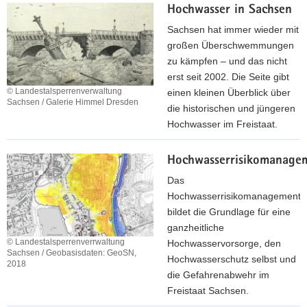
Hochwasser in Sachsen
Sachsen hat immer wieder mit
großen Überschwemmungen
zu kämpfen – und das nicht
erst seit 2002. Die Seite gibt
© Landestalsperrenverwaltung
einen kleinen Überblick über
Sachsen / Galerie Himmel Dresden
die historischen und jüngeren
Hochwasser im Freistaat.
m
Hochwasserrisikomanage
e
h
Das
r
Hochwasserrisikomanagement
z
bildet die Grundlage für eine
u
ganzheitliche
H
© Landestalsperrenverrwaltung
Hochwasservorsorge, den
Sachsen / Geobasisdaten: GeoSN,
o
Hochwasserschutz selbst und
2018
c
die Gefahrenabwehr im
h
Freistaat Sachsen.
w