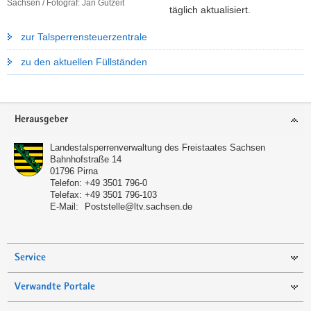
Sachsen / Fotograf: Jan Gutzeit
o
täglich aktualisiert.
i
c
k
zur Talsperrensteuerzentrale
h
o
w
m
zu den aktuellen Füllständen
a
a
s
n
s
a
Footer-
e
Herausgeber
g
Bereich
r
e
Landestalsperrenverwaltung des Freistaates Sachsen
v
m
Bahnhofstraße 14
o
01796
Pirna
e
r
Telefon:
+49 3501 796-0
n
Telefax:
+49 3501 796-103
s
t
E-Mail:
Poststelle@ltv.sachsen.de
o
r
g
Service
e
u
Verwandte Portale
n
d