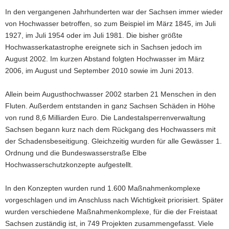
Dresdner
a
In den vergangenen Jahrhunderten war der Sachsen immer wieder
Altstadt
v
von Hochwasser betroffen, so zum Beispiel im März 1845, im Juli
behielt
i
1927, im Juli 1954 oder im Juli 1981. Die bisher größte
beim
g
Junihochwasser
Hochwasserkatastrophe ereignete sich in Sachsen jedoch im
2013
a
August 2002. Im kurzen Abstand folgten Hochwasser im März
trockene
t
2006, im August und September 2010 sowie im Juni 2013.
Füße.
i
Die
o
Allein beim Augusthochwasser 2002 starben 21 Menschen in den
3,5
n
Kilometer
Fluten. Außerdem entstanden in ganz Sachsen Schäden in Höhe
lange
von rund 8,6 Milliarden Euro. Die Landestalsperrenverwaltung
Hochwasserschutzline
Sachsen begann kurz nach dem Rückgang des Hochwassers mit
wurde
der Schadensbeseitigung. Gleichzeitig wurden für alle Gewässer 1.
zwischen
Ordnung und die Bundeswasserstraße Elbe
2006
und
Hochwasserschutzkonzepte aufgestellt.
2011
gebaut.
In den Konzepten wurden rund 1.600 Maßnahmenkomplexe
vorgeschlagen und im Anschluss nach Wichtigkeit priorisiert. Später
wurden verschiedene Maßnahmenkomplexe, für die der Freistaat
Sachsen zuständig ist, in 749 Projekten zusammengefasst. Viele