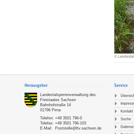
e
w
ä
s
s
e
r
u
© Landestal
n
z
t
u
e
Footer-
r
r
Bereich
Herausgeber
Service
W
h
a
a
Landestalsperrenverwaltung des
Übersic
s
Freistaates Sachsen
l
Impres
Bahnhofstraße 14
s
t
01796
Pirna
Kontakt
e
u
Telefon:
+49 3501 796-0
Suche
r
n
Telefax:
+49 3501 796-103
r
Datensc
g
E-Mail:
Poststelle@ltv.sachsen.de