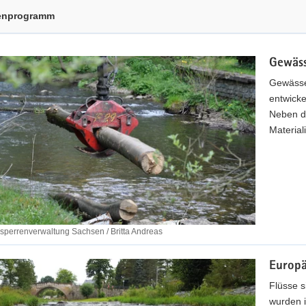
enprogramm
Gewäss
Gewässe
entwicke
Neben de
Material
sperrenverwaltung Sachsen / Britta Andreas
Europä
Flüsse s
wurden 