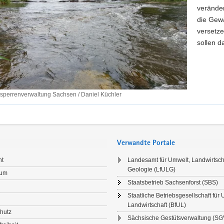
veränder
die Gewä
versetze
sollen d
sperrenverwaltung Sachsen / Daniel Küchler
Verwandte Portale
ht
Landesamt für Umwelt, Landwirtsch
Geologie (LfULG)
sum
Staatsbetrieb Sachsenforst (SBS)
Staatliche Betriebsgesellschaft für
Landwirtschaft (BfUL)
hutz
Sächsische Gestütsverwaltung (SG