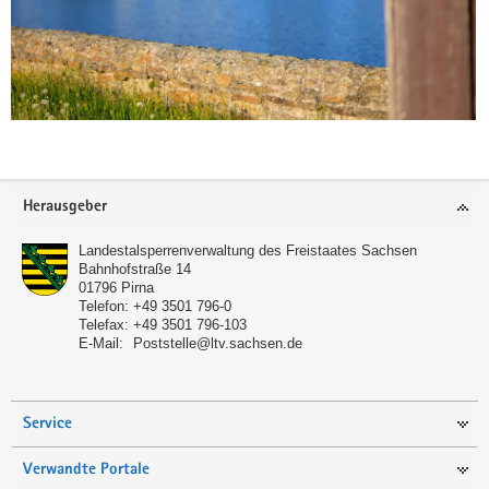
Footer-
Herausgeber
Bereich
Landestalsperrenverwaltung des Freistaates Sachsen
Bahnhofstraße 14
01796
Pirna
Telefon:
+49 3501 796-0
Telefax:
+49 3501 796-103
E-Mail:
Poststelle@ltv.sachsen.de
(© Landestalsperrenverwaltung Sachsen /
Fotograf: Albrecht Holländer)
Über den Obersaidaer Kunstgraben wird
Service
das Wasser des Obersaidaer Teiches an
den Oberen Großhartmannsdorfer Teich
Verwandte Portale