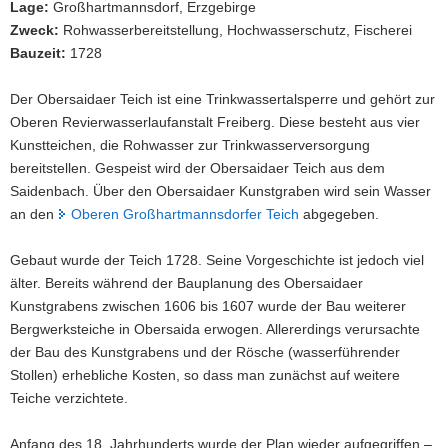
Lage:
Großhartmannsdorf, Erzgebirge
Teich
a
Zweck:
Rohwasserbereitstellung, Hochwasserschutz, Fischerei
staut
v
Bauzeit:
1728
den
i
Saidenbach
g
und
Der Obersaidaer Teich ist eine Trinkwassertalsperre und gehört zur
dient
a
Oberen Revierwasserlaufanstalt Freiberg. Diese besteht aus vier
als
t
Kunstteichen, die Rohwasser zur Trinkwasserversorgung
Vorsperre
i
bereitstellen. Gespeist wird der Obersaidaer Teich aus dem
der
o
Talsperre
Saidenbach. Über den Obersaidaer Kunstgraben wird sein Wasser
n
Saidenbach.
an den
Oberen Großhartmannsdorfer Teich
abgegeben.
Gebaut wurde der Teich 1728. Seine Vorgeschichte ist jedoch viel
älter. Bereits während der Bauplanung des Obersaidaer
Kunstgrabens zwischen 1606 bis 1607 wurde der Bau weiterer
Bergwerksteiche in Obersaida erwogen. Allererdings verursachte
der Bau des Kunstgrabens und der Rösche (wasserführender
Stollen) erhebliche Kosten, so dass man zunächst auf weitere
Teiche verzichtete.
Anfang des 18. Jahrhunderts wurde der Plan wieder aufgegriffen –