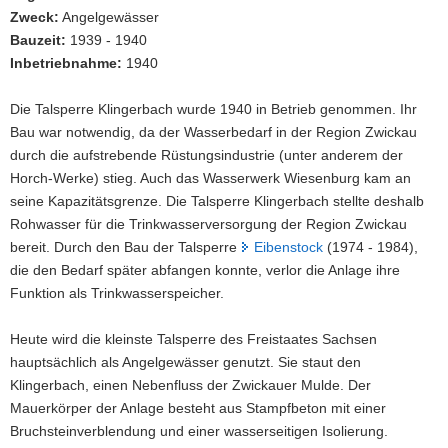
Klingerbach
Zweck:
Angelgewässer
a
ist
Bauzeit:
1939 - 1940
die
v
kleinste
Inbetriebnahme:
1940
i
Talsperre
g
in
Die Talsperre Klingerbach wurde 1940 in Betrieb genommen. Ihr
a
Sachsen.
Bau war notwendig, da der Wasserbedarf in der Region Zwickau
t
durch die aufstrebende Rüstungsindustrie (unter anderem der
i
Horch-Werke) stieg. Auch das Wasserwerk Wiesenburg kam an
o
seine Kapazitätsgrenze. Die Talsperre Klingerbach stellte deshalb
n
Rohwasser für die Trinkwasserversorgung der Region Zwickau
bereit. Durch den Bau der Talsperre
Eibenstock
(1974 - 1984),
die den Bedarf später abfangen konnte, verlor die Anlage ihre
Funktion als Trinkwasserspeicher.
Heute wird die kleinste Talsperre des Freistaates Sachsen
hauptsächlich als Angelgewässer genutzt. Sie staut den
Klingerbach, einen Nebenfluss der Zwickauer Mulde. Der
Mauerkörper der Anlage besteht aus Stampfbeton mit einer
Bruchsteinverblendung und einer wasserseitigen Isolierung.