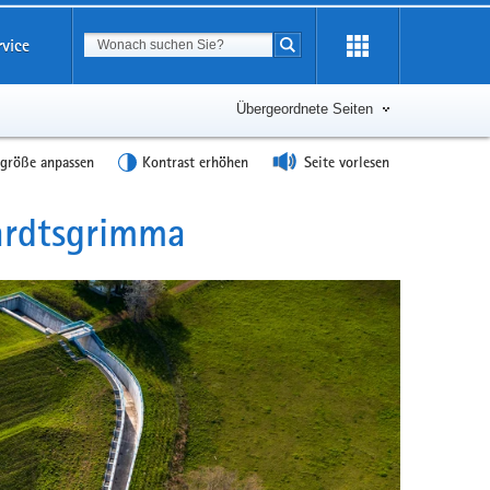
Suchbegriff
rvice
Suche starten
Übergeordnete Seiten
tgröße anpassen
Kontrast erhöhen
Seite vorlesen
ardtsgrimma