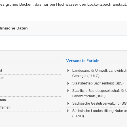
es grünes Becken, das nur bei Hochwasser den Lockwitzbach anstaut.
hnische Daten
Verwandte Portale
ht
Landesamt für Umwelt, Landwirtsch
Geologie (LfULG)
sum
Staatsbetrieb Sachsenforst (SBS)
Staatliche Betriebsgesellschaft für
Landwirtschaft (BfUL)
hutz
Sächsische Gestütsverwaltung (SG
freiheit
Sächsische Landesstiftung Natur 
(LANU)