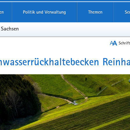
reifende
en
Politik und Verwaltung
Themen
Se
s Sachsen
Schrif
wasserrückhaltebecken Reinh
t