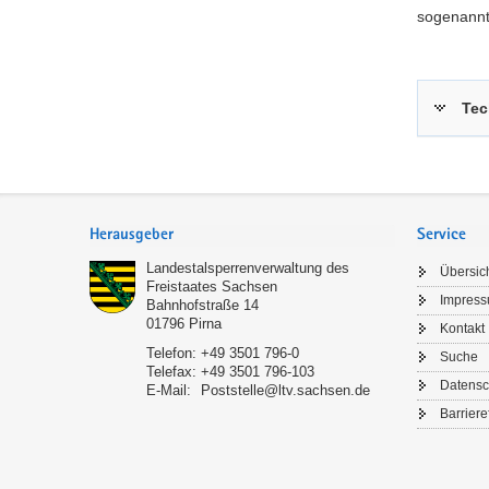
komplett
sogenannt
erneuert.
Tec
Footer-
Bereich
Herausgeber
Service
Landestalsperrenverwaltung des
Übersic
Freistaates Sachsen
Impres
Bahnhofstraße 14
01796
Pirna
Kontakt
Telefon:
+49 3501 796-0
Suche
Telefax:
+49 3501 796-103
Datensc
E-Mail:
Poststelle@ltv.sachsen.de
Barriere