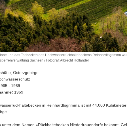
inne und das Tosbecken des Hochwasserrückhaltebeckens Reinhardtsgrimma wurd
sperrenverwaltung Sachsen / Fotograf: Albrecht Holländer
ne
shütte, Osterzgebirge
ochwasserschutz
1965 - 1969
n
bnahme:
1969
rrückhaltebeckens
sgrimma
asserrückhaltebecken in Reinhardtsgrimma ist mit 44.000 Kubikmete
irge.
ch unter dem Namen »Rückhaltebecken Niederfrauendorf« bekannt. Geb