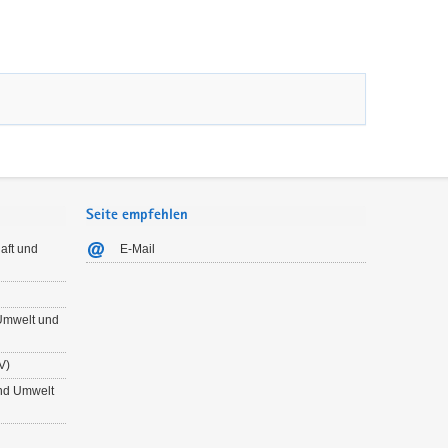
Seite empfehlen
aft und
E-Mail
 Umwelt und
V)
und Umwelt