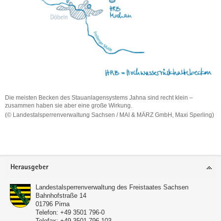
Die meisten Becken des Stauanlagensystems Jahna sind recht klein –
zusammen haben sie aber eine große Wirkung.
(© Landestalsperrenverwaltung Sachsen / MAI & MÄRZ GmbH, Maxi Sperling)
Die
meisten
Becken
des
Stauanlagensystems
Footer-
Herausgeber
Jahna
Bereich
sind
Landestalsperrenverwaltung des Freistaates Sachsen
recht
Bahnhofstraße 14
klein
01796
Pirna
–
Telefon:
+49 3501 796-0
zusammen
Telefax:
+49 3501 796-103