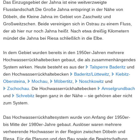
Das Einzugsgebiet der Jahna ist eine weitverzweigte
werden
a
Flusslandschaft.Die Große Jahna entspringt in der Nähe von
nur
v
Döbeln, die Kleine Jahna im Gebiet von Zaschwitz und
bei
i
Hochwasser
Großweitzschen. Beide vereinigen sich in Ostrau zu einem Fluss,
g
eingestaut
der ab hier nur noch Jahna heißt. Nach etwa dreißig Kilometern
und
a
mündet die Jahna bei Riesa schließlich in die Elbe.
sind
t
sonst
i
In dem Gebiet wurden bereits in den 1950er-Jahren mehrere
grün,
o
wie
Hochwasserrückhaltebecken gebaut, die als zusammenhängendes
n
hier
System wirken. Heute besteht es aus der
Talsperre Baderitz
und
das
den Hochwasserrückhaltebecken
Baderitz/Lüttewitz
,
Kiebitz-
Hochwasserrückhaltebecken
Obersteina
,
Mochau
,
Möbertitz
,
Noschkowitz
und
Möbertitz.
Zschochau
. Die Hochwasserrückhaltebecken
Amselgrundbach
und
Schrebitz
liegen ganz in der Nähe – sie gehören aber nicht
zum System.
Das Hochwasserrückhaltesystem wurde von Anfang der 1950er-
bis Mitte der 1980er-Jahre gebaut. Auslöser waren mehrere
verheerende Hochwasser in der Region zwischen Döbeln und
Riesa. Für die Planung und den Bau sowie die Bewirtschaftung