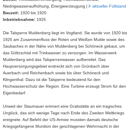
Niedrigwasseraufhöhung, Energieerzeugung |
aktueller Füllstand
a
Bauzeit:
1920 bis 1925
v
Inbetriebnahme:
1925
i
g
Die Talsperre Muldenberg liegt im Vogtland. Sie wurde von 1920 bis
a
1925 am Zusammenfluss der Roten und Weißen Mulde sowie des
t
Saubaches in der Nähe von Muldenberg bei Schöneck gebaut, um
i
das Göltzschtal mit Trinkwasser zu versorgen. Im Wasserwerk
o
Muldenberg wird das Talsperrenwasser aufbereitet. Das
n
Haupversorgungsgebiet erstreckt sich von Grünbach über
Auerbach und Reichenbach sowie bis über Schöneck und
Klingenthal. Dazu ist die Talsperre bedeutend für den
Hochwasserschutz der Region. Eine Turbine erzeugt Strom für den
Eigenbedarf.
Unweit der Staumauer erinnert eine Grabstätte an ein tragisches
Unglück, das sich wenige Tage nach Ende des Zweiten Weltkriegs
ereignete. Auf Befehl der US-Armee mussten damals deutsche
Kriegsgefangene Munition der geschlagenen Wehrmacht in der