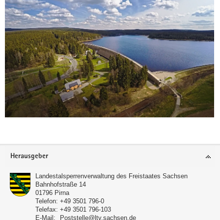
Footer-
Herausgeber
Bereich
Landestalsperrenverwaltung des Freistaates Sachsen
Bahnhofstraße 14
01796
Pirna
Telefon:
+49 3501 796-0
Telefax:
+49 3501 796-103
E-Mail:
Poststelle@ltv.sachsen.de