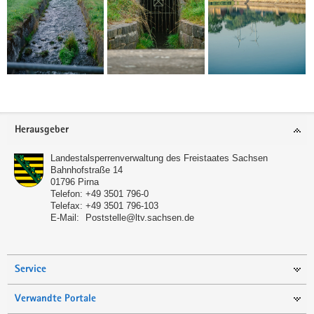
Footer-
Herausgeber
Bereich
Landestalsperrenverwaltung des Freistaates Sachsen
Bahnhofstraße 14
01796
Pirna
Telefon:
+49 3501 796-0
Telefax:
+49 3501 796-103
E-Mail:
Poststelle@ltv.sachsen.de
Service
Verwandte Portale