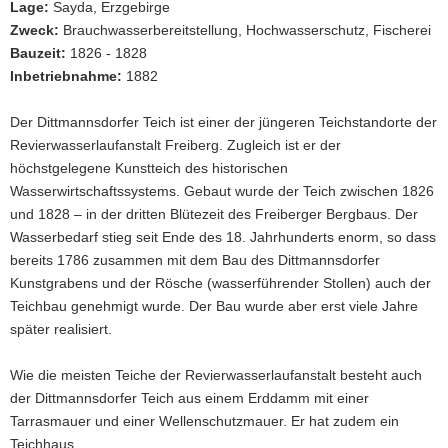
Dittmannsdorfer
Lage:
Sayda, Erzgebirge
Teich
a
Zweck:
Brauchwasserbereitstellung, Hochwasserschutz, Fischerei
ist
v
Bauzeit:
1826 - 1828
der
i
höchstgelegene
Inbetriebnahme:
1882
g
Kunstteich
a
der
Der Dittmannsdorfer Teich ist einer der jüngeren Teichstandorte der
Revierwasserlaufanstalt
t
Revierwasserlaufanstalt Freiberg. Zugleich ist er der
Freiberg.
i
höchstgelegene Kunstteich des historischen
o
Wasserwirtschaftssystems. Gebaut wurde der Teich zwischen 1826
n
und 1828 – in der dritten Blütezeit des Freiberger Bergbaus. Der
Wasserbedarf stieg seit Ende des 18. Jahrhunderts enorm, so dass
bereits 1786 zusammen mit dem Bau des Dittmannsdorfer
Kunstgrabens und der Rösche (wasserführender Stollen) auch der
Teichbau genehmigt wurde. Der Bau wurde aber erst viele Jahre
später realisiert.
Wie die meisten Teiche der Revierwasserlaufanstalt besteht auch
der Dittmannsdorfer Teich aus einem Erddamm mit einer
Tarrasmauer und einer Wellenschutzmauer. Er hat zudem ein
Teichhaus.