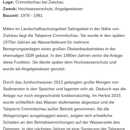
Talsperre
Lage:
Crimmitschau bei Zwickau
Crimmitschau
a
Zweck:
Hochwasserschutz, Angelgewässer
liegt
v
Bauzeit:
1978 - 1981
mitten
i
im
g
Landschaftsschutzgebiet.
Mitten im Landschaftsschutzgebiet Sahngebiet in der Nähe von
a
Sie
Zwickau liegt die Talsperre Crimmitschau. Sie wurde in den späten
soll
t
1970er-Jahren als Wasserlieferant für mehrere
in
i
Beregnungsanlagen eines großen Obstanbaubetriebes in der
den
o
kommenden
ehemaligen DDR gebaut. In den 1990er-Jahren verlor die Anlage
n
Jahren
diese Funktion. Sie diente später dem Hochwasserschutz und
saniert
wurde als Angelgewässer genutzt.
werden.
Durch das Junihochwasser 2013 gelangten große Mengen von
Sedimenten in den Speicher und lagerten sich ab. Dadurch war die
Anlage nur noch eingeschränkt funktionstüchtig. Im Herbst 2015
wurde schließlich das Wasser stufenweise abgestaut und die
Talsperre Crimmitschau außer Betrieb genommen. Als die
Ablagerungen ausgebaggert waren, zeigten sich erhebliche
Schäden an den Betriebseinrichtungen auf der Wasserseite des
Dammes. In den nächsten Jahren ist eine Sanierung der Talsperre